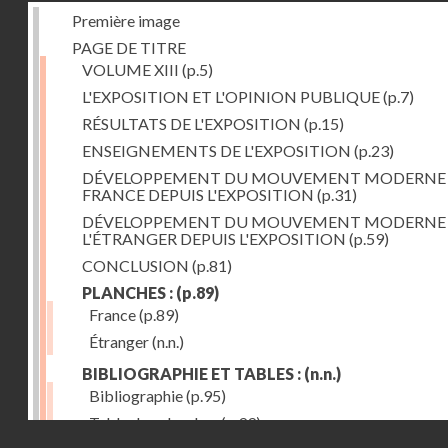
Première image
PAGE DE TITRE
VOLUME XIII
(p.5)
L'EXPOSITION ET L'OPINION PUBLIQUE
(p.7)
RÉSULTATS DE L'EXPOSITION
(p.15)
ENSEIGNEMENTS DE L'EXPOSITION
(p.23)
DÉVELOPPEMENT DU MOUVEMENT MODERNE
FRANCE DEPUIS L'EXPOSITION
(p.31)
DÉVELOPPEMENT DU MOUVEMENT MODERNE
L'ÉTRANGER DEPUIS L'EXPOSITION
(p.59)
CONCLUSION
(p.81)
PLANCHES :
(p.89)
France
(p.89)
Étranger
(n.n.)
BIBLIOGRAPHIE ET TABLES :
(n.n.)
Bibliographie
(p.95)
Table des planches
(p.99)
Droits réservés - CNAM