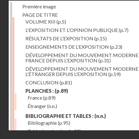
Première image
PAGE DE TITRE
VOLUME XIII
(p.5)
L'EXPOSITION ET L'OPINION PUBLIQUE
(p.7)
RÉSULTATS DE L'EXPOSITION
(p.15)
ENSEIGNEMENTS DE L'EXPOSITION
(p.23)
DÉVELOPPEMENT DU MOUVEMENT MODERNE
FRANCE DEPUIS L'EXPOSITION
(p.31)
DÉVELOPPEMENT DU MOUVEMENT MODERNE
L'ÉTRANGER DEPUIS L'EXPOSITION
(p.59)
CONCLUSION
(p.81)
PLANCHES :
(p.89)
France
(p.89)
Étranger
(n.n.)
BIBLIOGRAPHIE ET TABLES :
(n.n.)
Bibliographie
(p.95)
Table des planches
(p.99)
Droits réservés - CNAM