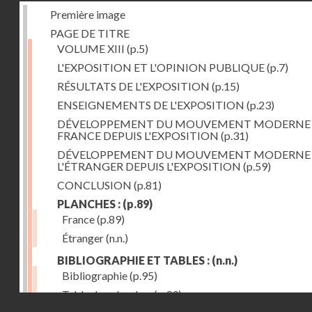
Première image
PAGE DE TITRE
VOLUME XIII
(p.5)
L'EXPOSITION ET L'OPINION PUBLIQUE
(p.7)
RÉSULTATS DE L'EXPOSITION
(p.15)
ENSEIGNEMENTS DE L'EXPOSITION
(p.23)
DÉVELOPPEMENT DU MOUVEMENT MODERNE
FRANCE DEPUIS L'EXPOSITION
(p.31)
DÉVELOPPEMENT DU MOUVEMENT MODERNE
L'ÉTRANGER DEPUIS L'EXPOSITION
(p.59)
CONCLUSION
(p.81)
PLANCHES :
(p.89)
France
(p.89)
Étranger
(n.n.)
BIBLIOGRAPHIE ET TABLES :
(n.n.)
Bibliographie
(p.95)
Table des planches
(p.99)
Droits réservés - CNAM