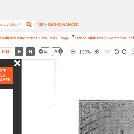
RECHERCHE AVANCÉE
t industriels modernes. 1925. Paris - Rapp...
France. Ministère du commerce, de l
100%
ISTE
DES
LUMES