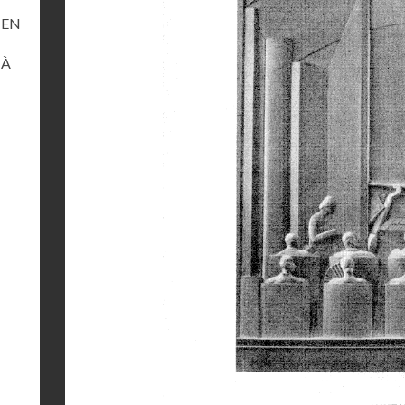
 EN
 À