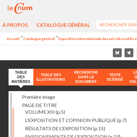
À PROPOS
CATALOGUE GÉNÉRAL
Accueil
Catalogue général
Exposition internationale des arts décoratifs e
TABLE
RECHERCHE
L
TABLE DES
TEXTE
DES
DANS LE
ILLUSTRATIONS
OCÉRISÉ
MATIÈRES
DOCUMENT
VO
Première image
PAGE DE TITRE
VOLUME XIII
(p.5)
L'EXPOSITION ET L'OPINION PUBLIQUE
(p.7)
RÉSULTATS DE L'EXPOSITION
(p.15)
ENSEIGNEMENTS DE L'EXPOSITION
(p.23)