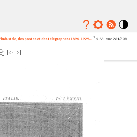
Mode
contraste
'industrie, des postes et des télégraphes (1894-1929...
pl.83 - vue 261/308
élévé