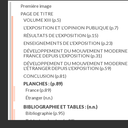
Première image
PAGE DE TITRE
VOLUME XIII
(p.5)
L'EXPOSITION ET L'OPINION PUBLIQUE
(p.7)
RÉSULTATS DE L'EXPOSITION
(p.15)
ENSEIGNEMENTS DE L'EXPOSITION
(p.23)
DÉVELOPPEMENT DU MOUVEMENT MODERNE
FRANCE DEPUIS L'EXPOSITION
(p.31)
DÉVELOPPEMENT DU MOUVEMENT MODERNE
L'ÉTRANGER DEPUIS L'EXPOSITION
(p.59)
CONCLUSION
(p.81)
PLANCHES :
(p.89)
France
(p.89)
Étranger
(n.n.)
BIBLIOGRAPHIE ET TABLES :
(n.n.)
Bibliographie
(p.95)
Table des planches
(p.99)
Droits réservés - CNAM