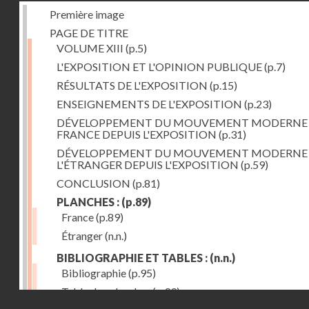
Première image
PAGE DE TITRE
VOLUME XIII
(p.5)
L'EXPOSITION ET L'OPINION PUBLIQUE
(p.7)
RÉSULTATS DE L'EXPOSITION
(p.15)
ENSEIGNEMENTS DE L'EXPOSITION
(p.23)
DÉVELOPPEMENT DU MOUVEMENT MODERNE
FRANCE DEPUIS L'EXPOSITION
(p.31)
DÉVELOPPEMENT DU MOUVEMENT MODERNE
L'ÉTRANGER DEPUIS L'EXPOSITION
(p.59)
CONCLUSION
(p.81)
PLANCHES :
(p.89)
France
(p.89)
Étranger
(n.n.)
BIBLIOGRAPHIE ET TABLES :
(n.n.)
Bibliographie
(p.95)
Table des planches
(p.99)
Droits réservés - CNAM