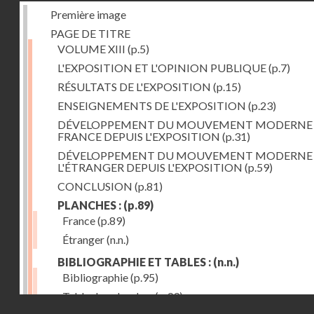
Première image
PAGE DE TITRE
VOLUME XIII
(p.5)
L'EXPOSITION ET L'OPINION PUBLIQUE
(p.7)
RÉSULTATS DE L'EXPOSITION
(p.15)
ENSEIGNEMENTS DE L'EXPOSITION
(p.23)
DÉVELOPPEMENT DU MOUVEMENT MODERNE
FRANCE DEPUIS L'EXPOSITION
(p.31)
DÉVELOPPEMENT DU MOUVEMENT MODERNE
L'ÉTRANGER DEPUIS L'EXPOSITION
(p.59)
CONCLUSION
(p.81)
PLANCHES :
(p.89)
France
(p.89)
Étranger
(n.n.)
BIBLIOGRAPHIE ET TABLES :
(n.n.)
Bibliographie
(p.95)
Table des planches
(p.99)
Droits réservés - CNAM