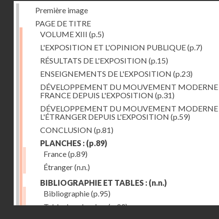
Première image
PAGE DE TITRE
VOLUME XIII
(p.5)
L'EXPOSITION ET L'OPINION PUBLIQUE
(p.7)
RÉSULTATS DE L'EXPOSITION
(p.15)
ENSEIGNEMENTS DE L'EXPOSITION
(p.23)
DÉVELOPPEMENT DU MOUVEMENT MODERNE
FRANCE DEPUIS L'EXPOSITION
(p.31)
DÉVELOPPEMENT DU MOUVEMENT MODERNE
L'ÉTRANGER DEPUIS L'EXPOSITION
(p.59)
CONCLUSION
(p.81)
PLANCHES :
(p.89)
France
(p.89)
Étranger
(n.n.)
BIBLIOGRAPHIE ET TABLES :
(n.n.)
Bibliographie
(p.95)
Table des planches
(p.99)
Droits réservés - CNAM