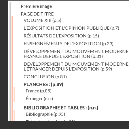
Première image
PAGE DE TITRE
VOLUME XIII
(p.5)
L'EXPOSITION ET L'OPINION PUBLIQUE
(p.7)
RÉSULTATS DE L'EXPOSITION
(p.15)
ENSEIGNEMENTS DE L'EXPOSITION
(p.23)
DÉVELOPPEMENT DU MOUVEMENT MODERNE
FRANCE DEPUIS L'EXPOSITION
(p.31)
DÉVELOPPEMENT DU MOUVEMENT MODERNE
L'ÉTRANGER DEPUIS L'EXPOSITION
(p.59)
CONCLUSION
(p.81)
PLANCHES :
(p.89)
France
(p.89)
Étranger
(n.n.)
BIBLIOGRAPHIE ET TABLES :
(n.n.)
Bibliographie
(p.95)
Table des planches
(p.99)
Droits réservés - CNAM