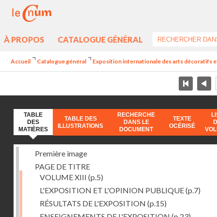
À PROPOS
CATALOGUE GÉNÉRAL
Accueil
Catalogue général
Exposition internationale des arts décoratifs e
TABLE
RECHERCHE
L
TABLE DES
TEXTE
DES
DANS LE
ILLUSTRATIONS
OCÉRISÉ
MATIÈRES
DOCUMENT
VO
Première image
PAGE DE TITRE
VOLUME XIII
(p.5)
L'EXPOSITION ET L'OPINION PUBLIQUE
(p.7)
RÉSULTATS DE L'EXPOSITION
(p.15)
ENSEIGNEMENTS DE L'EXPOSITION
(p.23)