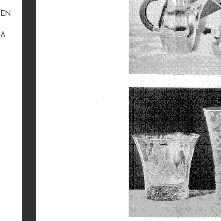
 EN
 À