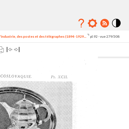
Mode
contraste
'industrie, des postes et des télégraphes (1894-1929...
pl.92 - vue 279/308
élévé