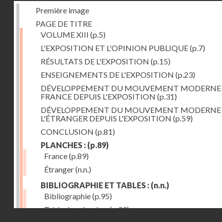
Première image
PAGE DE TITRE
VOLUME XIII
(p.5)
L'EXPOSITION ET L'OPINION PUBLIQUE
(p.7)
RÉSULTATS DE L'EXPOSITION
(p.15)
ENSEIGNEMENTS DE L'EXPOSITION
(p.23)
DÉVELOPPEMENT DU MOUVEMENT MODERNE
FRANCE DEPUIS L'EXPOSITION
(p.31)
DÉVELOPPEMENT DU MOUVEMENT MODERNE
L'ÉTRANGER DEPUIS L'EXPOSITION
(p.59)
CONCLUSION
(p.81)
PLANCHES :
(p.89)
France
(p.89)
Étranger
(n.n.)
BIBLIOGRAPHIE ET TABLES :
(n.n.)
Bibliographie
(p.95)
Table des planches
(p.99)
Droits réservés - CNAM