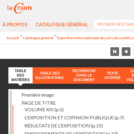
À PROPOS
CATALOGUE GÉNÉRAL
Accueil
Catalogue général
Exposition internationale des arts décoratifs e
TABLE
RECHERCHE
L
TABLE DES
TEXTE
DES
DANS LE
ILLUSTRATIONS
OCÉRISÉ
MATIÈRES
DOCUMENT
VO
Première image
PAGE DE TITRE
VOLUME XIII
(p.5)
L'EXPOSITION ET L'OPINION PUBLIQUE
(p.7)
RÉSULTATS DE L'EXPOSITION
(p.15)
ENSEIGNEMENTS DE L'EXPOSITION
(p.23)