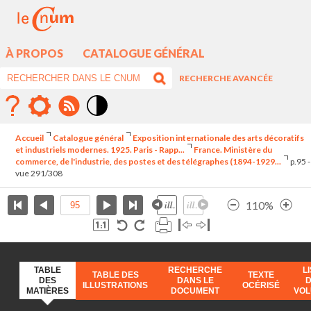
À PROPOS
CATALOGUE GÉNÉRAL
RECHERCHE AVANCÉE
Mode
contraste
Accueil
Catalogue général
Exposition internationale des arts décoratifs
élévé
et industriels modernes. 1925. Paris - Rapp...
France. Ministère du
commerce, de l'industrie, des postes et des télégraphes (1894-1929...
p.95 -
vue 291/308
110%
TABLE
RECHERCHE
L
TABLE DES
TEXTE
DES
DANS LE
ILLUSTRATIONS
OCÉRISÉ
MATIÈRES
DOCUMENT
VO