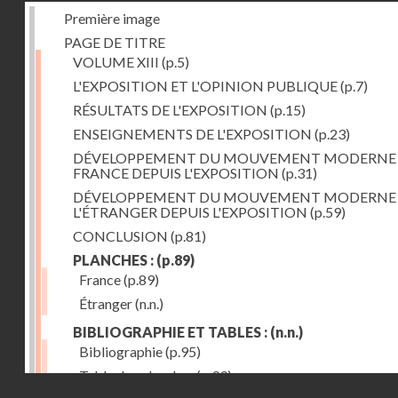
Première image
PAGE DE TITRE
VOLUME XIII
(p.5)
L'EXPOSITION ET L'OPINION PUBLIQUE
(p.7)
RÉSULTATS DE L'EXPOSITION
(p.15)
ENSEIGNEMENTS DE L'EXPOSITION
(p.23)
DÉVELOPPEMENT DU MOUVEMENT MODERNE
FRANCE DEPUIS L'EXPOSITION
(p.31)
DÉVELOPPEMENT DU MOUVEMENT MODERNE
L'ÉTRANGER DEPUIS L'EXPOSITION
(p.59)
CONCLUSION
(p.81)
PLANCHES :
(p.89)
France
(p.89)
Étranger
(n.n.)
BIBLIOGRAPHIE ET TABLES :
(n.n.)
Bibliographie
(p.95)
Table des planches
(p.99)
Droits réservés - CNAM