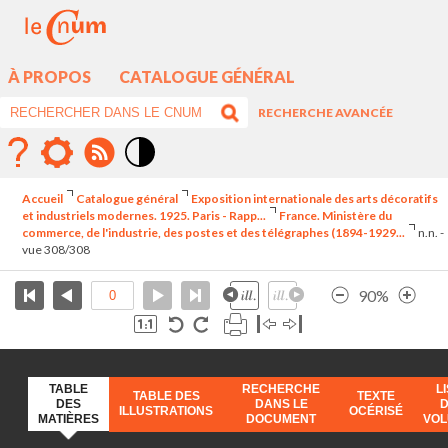
À PROPOS
CATALOGUE GÉNÉRAL
RECHERCHE AVANCÉE
Mode
contraste
Accueil
Catalogue général
Exposition internationale des arts décoratifs
élévé
et industriels modernes. 1925. Paris - Rapp...
France. Ministère du
commerce, de l'industrie, des postes et des télégraphes (1894-1929...
n.n. -
vue 308/308
90%
TABLE
RECHERCHE
L
TABLE DES
TEXTE
DES
DANS LE
ILLUSTRATIONS
OCÉRISÉ
MATIÈRES
DOCUMENT
VO