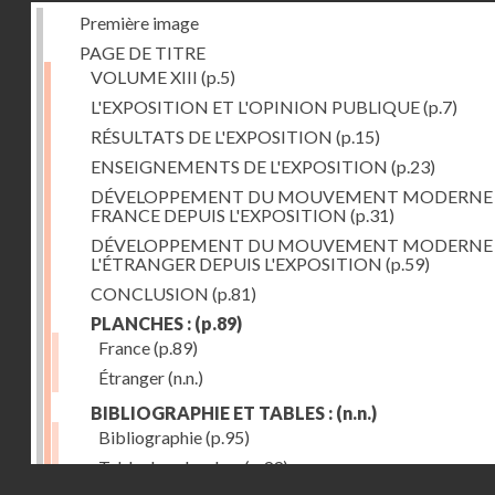
Première image
PAGE DE TITRE
VOLUME XIII
(p.5)
L'EXPOSITION ET L'OPINION PUBLIQUE
(p.7)
RÉSULTATS DE L'EXPOSITION
(p.15)
ENSEIGNEMENTS DE L'EXPOSITION
(p.23)
DÉVELOPPEMENT DU MOUVEMENT MODERNE
FRANCE DEPUIS L'EXPOSITION
(p.31)
DÉVELOPPEMENT DU MOUVEMENT MODERNE
L'ÉTRANGER DEPUIS L'EXPOSITION
(p.59)
CONCLUSION
(p.81)
PLANCHES :
(p.89)
France
(p.89)
Étranger
(n.n.)
BIBLIOGRAPHIE ET TABLES :
(n.n.)
Bibliographie
(p.95)
Table des planches
(p.99)
Droits réservés - CNAM