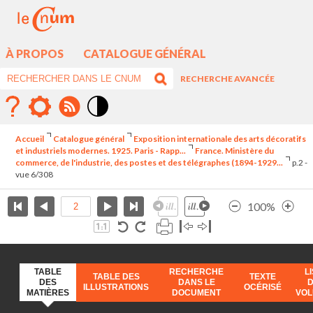
À PROPOS
CATALOGUE GÉNÉRAL
RECHERCHE AVANCÉE
Mode
contraste
Accueil
Catalogue général
Exposition internationale des arts décoratifs
élévé
et industriels modernes. 1925. Paris - Rapp...
France. Ministère du
commerce, de l'industrie, des postes et des télégraphes (1894-1929...
p.2 -
vue 6/308
100%
TABLE
RECHERCHE
L
TABLE DES
TEXTE
DES
DANS LE
ILLUSTRATIONS
OCÉRISÉ
MATIÈRES
DOCUMENT
VO