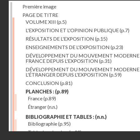
Première image
PAGE DE TITRE
VOLUME XIII
(p.5)
L'EXPOSITION ET L'OPINION PUBLIQUE
(p.7)
RÉSULTATS DE L'EXPOSITION
(p.15)
ENSEIGNEMENTS DE L'EXPOSITION
(p.23)
DÉVELOPPEMENT DU MOUVEMENT MODERNE
FRANCE DEPUIS L'EXPOSITION
(p.31)
DÉVELOPPEMENT DU MOUVEMENT MODERNE
L'ÉTRANGER DEPUIS L'EXPOSITION
(p.59)
CONCLUSION
(p.81)
PLANCHES :
(p.89)
France
(p.89)
Étranger
(n.n.)
BIBLIOGRAPHIE ET TABLES :
(n.n.)
Bibliographie
(p.95)
Table des planches
(p.99)
Droits réservés - CNAM