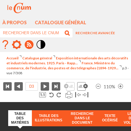
À PROPOS
CATALOGUE GÉNÉRAL
RECHERCHE AVANCÉE
Mode
contraste
Accueil
Catalogue général
Exposition internationale des arts décoratifs
élévé
et industriels modernes. 1925. Paris - Rapp...
France. Ministère du
commerce, de l'industrie, des postes et des télégraphes (1894-1929...
p.3 -
vue 7/308
110%
TABLE
RECHERCHE
L
TABLE DES
TEXTE
DES
DANS LE
ILLUSTRATIONS
OCÉRISÉ
MATIÈRES
DOCUMENT
VO