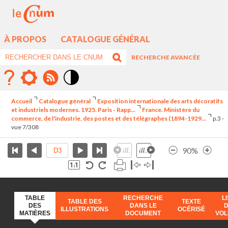
À PROPOS
CATALOGUE GÉNÉRAL
RECHERCHE AVANCÉE
Mode
contraste
Accueil
Catalogue général
Exposition internationale des arts décoratifs
élévé
et industriels modernes. 1925. Paris - Rapp...
France. Ministère du
commerce, de l'industrie, des postes et des télégraphes (1894-1929...
p.3 -
vue 7/308
90%
TABLE
RECHERCHE
L
TABLE DES
TEXTE
DES
DANS LE
ILLUSTRATIONS
OCÉRISÉ
MATIÈRES
DOCUMENT
VO