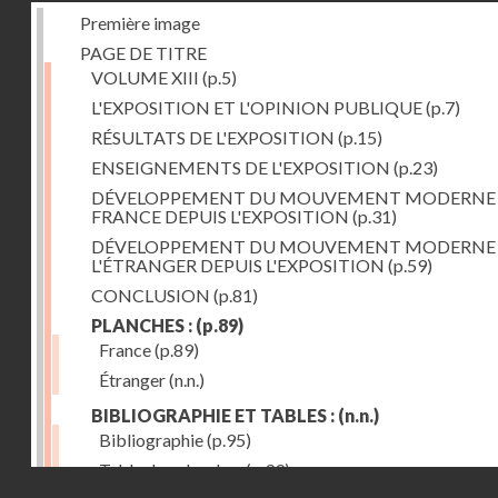
Première image
PAGE DE TITRE
VOLUME XIII
(p.5)
L'EXPOSITION ET L'OPINION PUBLIQUE
(p.7)
RÉSULTATS DE L'EXPOSITION
(p.15)
ENSEIGNEMENTS DE L'EXPOSITION
(p.23)
DÉVELOPPEMENT DU MOUVEMENT MODERNE
FRANCE DEPUIS L'EXPOSITION
(p.31)
DÉVELOPPEMENT DU MOUVEMENT MODERNE
L'ÉTRANGER DEPUIS L'EXPOSITION
(p.59)
CONCLUSION
(p.81)
PLANCHES :
(p.89)
France
(p.89)
Étranger
(n.n.)
BIBLIOGRAPHIE ET TABLES :
(n.n.)
Bibliographie
(p.95)
Table des planches
(p.99)
Droits réservés - CNAM