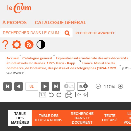
À PROPOS
CATALOGUE GÉNÉRAL
RECHERCHE AVANCÉE
Mode
contraste
Accueil
Catalogue général
Exposition internationale des arts décoratifs
élévé
et industriels modernes. 1925. Paris - Rapp...
France. Ministère du
commerce, de l'industrie, des postes et des télégraphes (1894-1929...
p.81 -
vue 85/308
110%
TABLE
RECHERCHE
L
TABLE DES
TEXTE
DES
DANS LE
ILLUSTRATIONS
OCÉRISÉ
MATIÈRES
DOCUMENT
VO