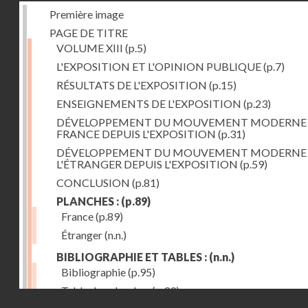
Première image
PAGE DE TITRE
VOLUME XIII
(p.5)
L'EXPOSITION ET L'OPINION PUBLIQUE
(p.7)
RÉSULTATS DE L'EXPOSITION
(p.15)
ENSEIGNEMENTS DE L'EXPOSITION
(p.23)
DÉVELOPPEMENT DU MOUVEMENT MODERNE
FRANCE DEPUIS L'EXPOSITION
(p.31)
DÉVELOPPEMENT DU MOUVEMENT MODERNE
L'ÉTRANGER DEPUIS L'EXPOSITION
(p.59)
CONCLUSION
(p.81)
PLANCHES :
(p.89)
France
(p.89)
Étranger
(n.n.)
BIBLIOGRAPHIE ET TABLES :
(n.n.)
Bibliographie
(p.95)
Table des planches
(p.99)
Droits réservés - CNAM