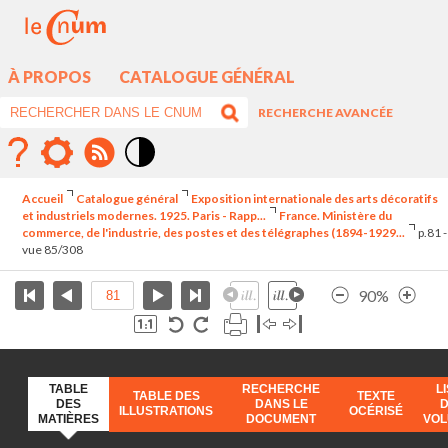
À PROPOS
CATALOGUE GÉNÉRAL
RECHERCHE AVANCÉE
Mode
contraste
Accueil
Catalogue général
Exposition internationale des arts décoratifs
élévé
et industriels modernes. 1925. Paris - Rapp...
France. Ministère du
commerce, de l'industrie, des postes et des télégraphes (1894-1929...
p.81 -
vue 85/308
90%
TABLE
RECHERCHE
L
TABLE DES
TEXTE
DES
DANS LE
ILLUSTRATIONS
OCÉRISÉ
MATIÈRES
DOCUMENT
VO