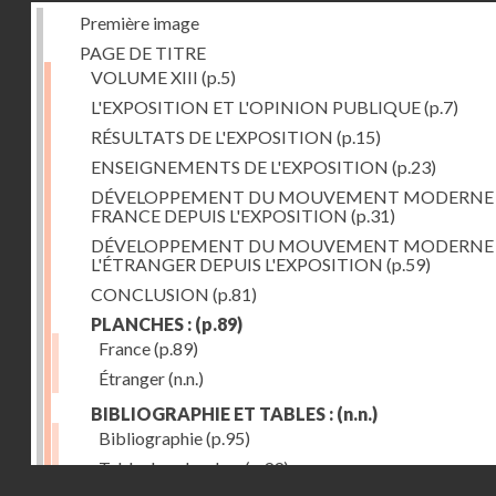
Première image
PAGE DE TITRE
VOLUME XIII
(p.5)
L'EXPOSITION ET L'OPINION PUBLIQUE
(p.7)
RÉSULTATS DE L'EXPOSITION
(p.15)
ENSEIGNEMENTS DE L'EXPOSITION
(p.23)
DÉVELOPPEMENT DU MOUVEMENT MODERNE
FRANCE DEPUIS L'EXPOSITION
(p.31)
DÉVELOPPEMENT DU MOUVEMENT MODERNE
L'ÉTRANGER DEPUIS L'EXPOSITION
(p.59)
CONCLUSION
(p.81)
PLANCHES :
(p.89)
France
(p.89)
Étranger
(n.n.)
BIBLIOGRAPHIE ET TABLES :
(n.n.)
Bibliographie
(p.95)
Table des planches
(p.99)
Droits réservés - CNAM