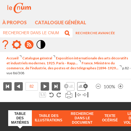
À PROPOS
CATALOGUE GÉNÉRAL
RECHERCHE AVANCÉE
Mode
contraste
Accueil
Catalogue général
Exposition internationale des arts décoratifs
élévé
et industriels modernes. 1925. Paris - Rapp...
France. Ministère du
commerce, de l'industrie, des postes et des télégraphes (1894-1929...
p.82 -
vue 86/308
100%
TABLE
RECHERCHE
L
TABLE DES
TEXTE
DES
DANS LE
ILLUSTRATIONS
OCÉRISÉ
MATIÈRES
DOCUMENT
VO