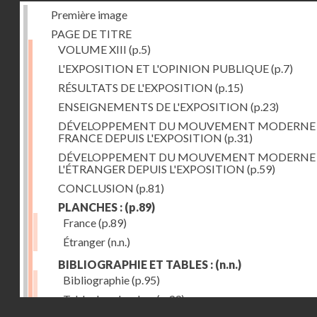
Première image
PAGE DE TITRE
VOLUME XIII
(p.5)
L'EXPOSITION ET L'OPINION PUBLIQUE
(p.7)
RÉSULTATS DE L'EXPOSITION
(p.15)
ENSEIGNEMENTS DE L'EXPOSITION
(p.23)
DÉVELOPPEMENT DU MOUVEMENT MODERNE
FRANCE DEPUIS L'EXPOSITION
(p.31)
DÉVELOPPEMENT DU MOUVEMENT MODERNE
L'ÉTRANGER DEPUIS L'EXPOSITION
(p.59)
CONCLUSION
(p.81)
PLANCHES :
(p.89)
France
(p.89)
Étranger
(n.n.)
BIBLIOGRAPHIE ET TABLES :
(n.n.)
Bibliographie
(p.95)
Table des planches
(p.99)
Droits réservés - CNAM