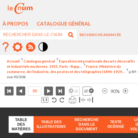
À PROPOS
CATALOGUE GÉNÉRAL
RECHERCHE AVANCÉE
Mode
contraste
Accueil
Catalogue général
Exposition internationale des arts décoratifs
élévé
et industriels modernes. 1925. Paris - Rapp...
France. Ministère du
commerce, de l'industrie, des postes et des télégraphes (1894-1929...
p.89 -
vue 93/308
90%
TABLE
RECHERCHE
L
TABLE DES
TEXTE
DES
DANS LE
ILLUSTRATIONS
OCÉRISÉ
MATIÈRES
DOCUMENT
VO