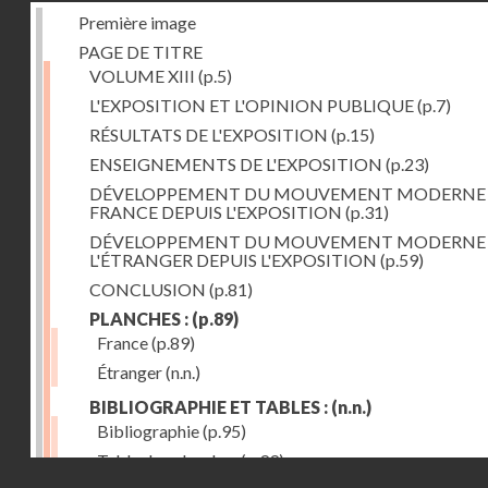
Première image
PAGE DE TITRE
VOLUME XIII
(p.5)
L'EXPOSITION ET L'OPINION PUBLIQUE
(p.7)
RÉSULTATS DE L'EXPOSITION
(p.15)
ENSEIGNEMENTS DE L'EXPOSITION
(p.23)
DÉVELOPPEMENT DU MOUVEMENT MODERNE
FRANCE DEPUIS L'EXPOSITION
(p.31)
DÉVELOPPEMENT DU MOUVEMENT MODERNE
L'ÉTRANGER DEPUIS L'EXPOSITION
(p.59)
CONCLUSION
(p.81)
PLANCHES :
(p.89)
France
(p.89)
Étranger
(n.n.)
BIBLIOGRAPHIE ET TABLES :
(n.n.)
Bibliographie
(p.95)
Table des planches
(p.99)
Droits réservés - CNAM