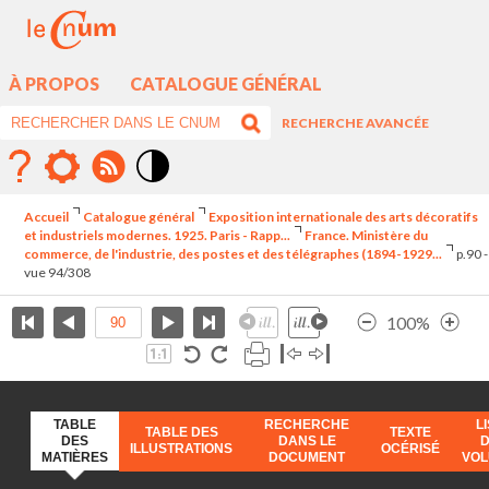
À PROPOS
CATALOGUE GÉNÉRAL
RECHERCHE AVANCÉE
Mode
contraste
Accueil
Catalogue général
Exposition internationale des arts décoratifs
élévé
et industriels modernes. 1925. Paris - Rapp...
France. Ministère du
commerce, de l'industrie, des postes et des télégraphes (1894-1929...
p.90 -
vue 94/308
100%
TABLE
RECHERCHE
L
TABLE DES
TEXTE
DES
DANS LE
ILLUSTRATIONS
OCÉRISÉ
MATIÈRES
DOCUMENT
VO