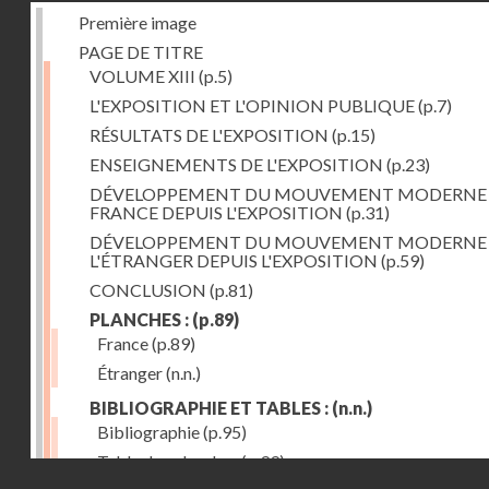
Première image
PAGE DE TITRE
VOLUME XIII
(p.5)
L'EXPOSITION ET L'OPINION PUBLIQUE
(p.7)
RÉSULTATS DE L'EXPOSITION
(p.15)
ENSEIGNEMENTS DE L'EXPOSITION
(p.23)
DÉVELOPPEMENT DU MOUVEMENT MODERNE
FRANCE DEPUIS L'EXPOSITION
(p.31)
DÉVELOPPEMENT DU MOUVEMENT MODERNE
L'ÉTRANGER DEPUIS L'EXPOSITION
(p.59)
CONCLUSION
(p.81)
PLANCHES :
(p.89)
France
(p.89)
Étranger
(n.n.)
BIBLIOGRAPHIE ET TABLES :
(n.n.)
Bibliographie
(p.95)
Table des planches
(p.99)
Droits réservés - CNAM