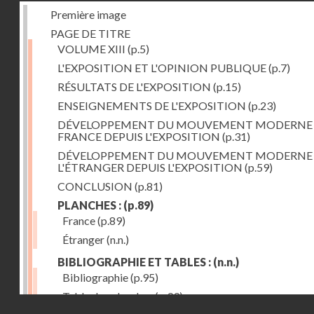
Première image
PAGE DE TITRE
VOLUME XIII
(p.5)
L'EXPOSITION ET L'OPINION PUBLIQUE
(p.7)
RÉSULTATS DE L'EXPOSITION
(p.15)
ENSEIGNEMENTS DE L'EXPOSITION
(p.23)
DÉVELOPPEMENT DU MOUVEMENT MODERNE
FRANCE DEPUIS L'EXPOSITION
(p.31)
DÉVELOPPEMENT DU MOUVEMENT MODERNE
L'ÉTRANGER DEPUIS L'EXPOSITION
(p.59)
CONCLUSION
(p.81)
PLANCHES :
(p.89)
France
(p.89)
Étranger
(n.n.)
BIBLIOGRAPHIE ET TABLES :
(n.n.)
Bibliographie
(p.95)
Table des planches
(p.99)
Droits réservés - CNAM