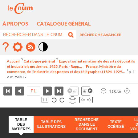
À PROPOS
CATALOGUE GÉNÉRAL
RECHERCHE AVANCÉE
Mode
contraste
Accueil
Catalogue général
Exposition internationale des arts décoratifs
élévé
et industriels modernes. 1925. Paris - Rapp...
France. Ministère du
commerce, de l'industrie, des postes et des télégraphes (1894-1929...
pl.1 -
vue 95/308
100%
TABLE
RECHERCHE
L
TABLE DES
TEXTE
DES
DANS LE
ILLUSTRATIONS
OCÉRISÉ
MATIÈRES
DOCUMENT
VO