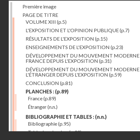
Première image
PAGE DE TITRE
VOLUME XIII
(p.5)
L'EXPOSITION ET L'OPINION PUBLIQUE
(p.7)
RÉSULTATS DE L'EXPOSITION
(p.15)
ENSEIGNEMENTS DE L'EXPOSITION
(p.23)
DÉVELOPPEMENT DU MOUVEMENT MODERNE
FRANCE DEPUIS L'EXPOSITION
(p.31)
DÉVELOPPEMENT DU MOUVEMENT MODERNE
L'ÉTRANGER DEPUIS L'EXPOSITION
(p.59)
CONCLUSION
(p.81)
PLANCHES :
(p.89)
France
(p.89)
Étranger
(n.n.)
BIBLIOGRAPHIE ET TABLES :
(n.n.)
Bibliographie
(p.95)
Table des planches
(p.99)
Droits réservés - CNAM