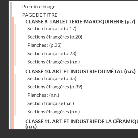
Première image
PAGE DE TITRE
CLASSE 9. TABLETTERIE-MAROQUINERIE
(p.7)
Section française
(p.17)
Sections étrangères
(p.20)
Planches :
(p.23)
Section française
(p.23)
Sections étrangères
(n.n.)
CLASSE 10. ART ET INDUSTRIE DU MÉTAL
(n.n.)
Section française
(p.35)
Sections étrangères
(p.39)
Planches :
(n.n.)
Section française
(n.n.)
Sections étrangères
(n.n.)
CLASSE 11. ART ET INDUSTRIE DE LA CÉRAMIQ
(n.n.)
Droits réservés - CNAM
Section française
(p.55)