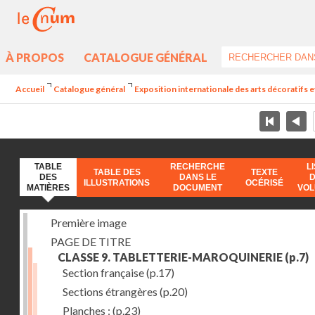
À PROPOS
CATALOGUE GÉNÉRAL
Accueil
Catalogue général
Exposition internationale des arts décoratifs e
TABLE
RECHERCHE
L
TABLE DES
TEXTE
DES
DANS LE
ILLUSTRATIONS
OCÉRISÉ
MATIÈRES
DOCUMENT
VO
Première image
PAGE DE TITRE
CLASSE 9. TABLETTERIE-MAROQUINERIE
(p.7)
Section française
(p.17)
Sections étrangères
(p.20)
Planches :
(p.23)