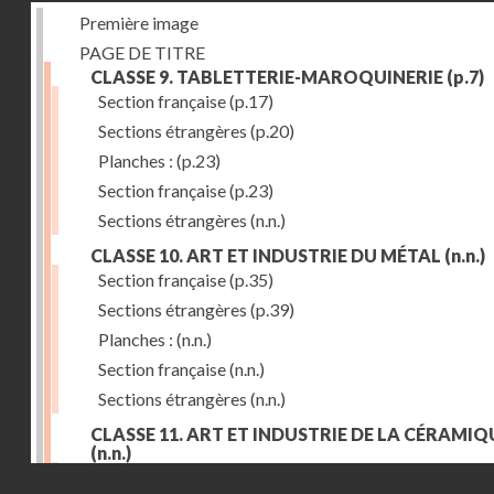
Première image
PAGE DE TITRE
CLASSE 9. TABLETTERIE-MAROQUINERIE
(p.7)
Section française
(p.17)
Sections étrangères
(p.20)
Planches :
(p.23)
Section française
(p.23)
Sections étrangères
(n.n.)
CLASSE 10. ART ET INDUSTRIE DU MÉTAL
(n.n.)
Section française
(p.35)
Sections étrangères
(p.39)
Planches :
(n.n.)
Section française
(n.n.)
Sections étrangères
(n.n.)
CLASSE 11. ART ET INDUSTRIE DE LA CÉRAMIQ
(n.n.)
Droits réservés - CNAM
Section française
(p.55)