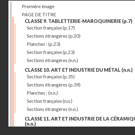
Première image
PAGE DE TITRE
CLASSE 9. TABLETTERIE-MAROQUINERIE
(p.7)
Section française
(p.17)
Sections étrangères
(p.20)
Planches :
(p.23)
Section française
(p.23)
Sections étrangères
(n.n.)
CLASSE 10. ART ET INDUSTRIE DU MÉTAL
(n.n.)
Section française
(p.35)
Sections étrangères
(p.39)
Planches :
(n.n.)
Section française
(n.n.)
Sections étrangères
(n.n.)
CLASSE 11. ART ET INDUSTRIE DE LA CÉRAMIQ
(n.n.)
Droits réservés - CNAM
Section française
(p.55)