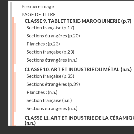
Première image
PAGE DE TITRE
CLASSE 9. TABLETTERIE-MAROQUINERIE
(p.7)
Section française
(p.17)
Sections étrangères
(p.20)
Planches :
(p.23)
Section française
(p.23)
Sections étrangères
(n.n.)
CLASSE 10. ART ET INDUSTRIE DU MÉTAL
(n.n.)
Section française
(p.35)
Sections étrangères
(p.39)
Planches :
(n.n.)
Section française
(n.n.)
Sections étrangères
(n.n.)
CLASSE 11. ART ET INDUSTRIE DE LA CÉRAMIQ
(n.n.)
Droits réservés - CNAM
Section française
(p.55)