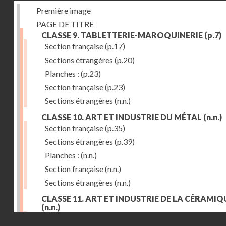
Première image
PAGE DE TITRE
CLASSE 9. TABLETTERIE-MAROQUINERIE
(p.7)
Section française
(p.17)
Sections étrangères
(p.20)
Planches :
(p.23)
Section française
(p.23)
Sections étrangères
(n.n.)
CLASSE 10. ART ET INDUSTRIE DU MÉTAL
(n.n.)
Section française
(p.35)
Sections étrangères
(p.39)
Planches :
(n.n.)
Section française
(n.n.)
Sections étrangères
(n.n.)
CLASSE 11. ART ET INDUSTRIE DE LA CÉRAMIQ
(n.n.)
Droits réservés - CNAM
Section française
(p.55)