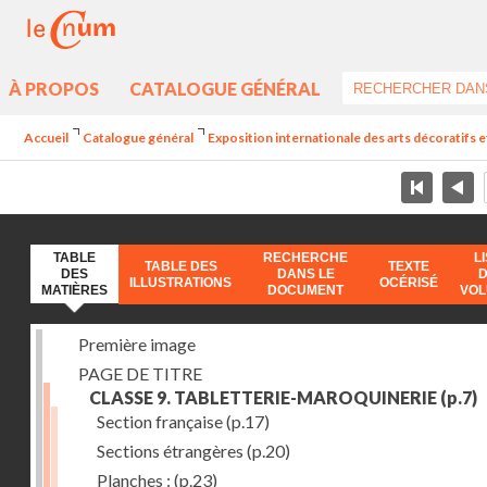
À PROPOS
CATALOGUE GÉNÉRAL
Accueil
Catalogue général
Exposition internationale des arts décoratifs e
TABLE
RECHERCHE
L
TABLE DES
TEXTE
DES
DANS LE
ILLUSTRATIONS
OCÉRISÉ
MATIÈRES
DOCUMENT
VO
Première image
PAGE DE TITRE
CLASSE 9. TABLETTERIE-MAROQUINERIE
(p.7)
Section française
(p.17)
Sections étrangères
(p.20)
Planches :
(p.23)