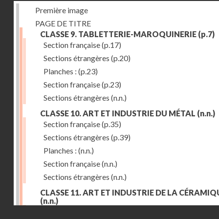
Première image
PAGE DE TITRE
CLASSE 9. TABLETTERIE-MAROQUINERIE
(p.7)
Section française
(p.17)
Sections étrangères
(p.20)
Planches :
(p.23)
Section française
(p.23)
Sections étrangères
(n.n.)
CLASSE 10. ART ET INDUSTRIE DU MÉTAL
(n.n.)
Section française
(p.35)
Sections étrangères
(p.39)
Planches :
(n.n.)
Section française
(n.n.)
Sections étrangères
(n.n.)
CLASSE 11. ART ET INDUSTRIE DE LA CÉRAMIQ
(n.n.)
Droits réservés - CNAM
Section française
(p.55)