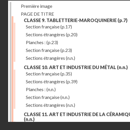
Première image
PAGE DE TITRE
CLASSE 9. TABLETTERIE-MAROQUINERIE
(p.7)
Section française
(p.17)
Sections étrangères
(p.20)
Planches :
(p.23)
Section française
(p.23)
Sections étrangères
(n.n.)
CLASSE 10. ART ET INDUSTRIE DU MÉTAL
(n.n.)
Section française
(p.35)
Sections étrangères
(p.39)
Planches :
(n.n.)
Section française
(n.n.)
Sections étrangères
(n.n.)
CLASSE 11. ART ET INDUSTRIE DE LA CÉRAMIQ
(n.n.)
Droits réservés - CNAM
Section française
(p.55)