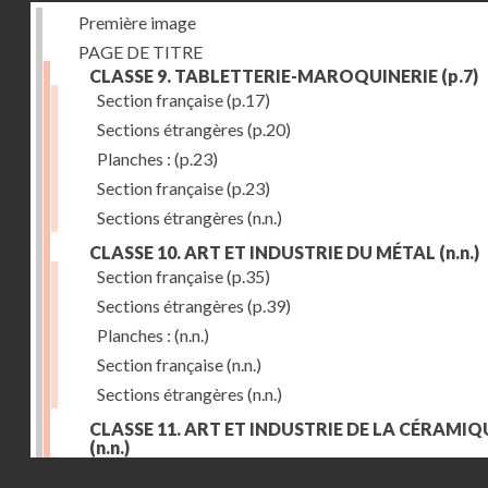
Première image
PAGE DE TITRE
CLASSE 9. TABLETTERIE-MAROQUINERIE
(p.7)
Section française
(p.17)
Sections étrangères
(p.20)
Planches :
(p.23)
Section française
(p.23)
Sections étrangères
(n.n.)
CLASSE 10. ART ET INDUSTRIE DU MÉTAL
(n.n.)
Section française
(p.35)
Sections étrangères
(p.39)
Planches :
(n.n.)
Section française
(n.n.)
Sections étrangères
(n.n.)
CLASSE 11. ART ET INDUSTRIE DE LA CÉRAMIQ
(n.n.)
Droits réservés - CNAM
Section française
(p.55)