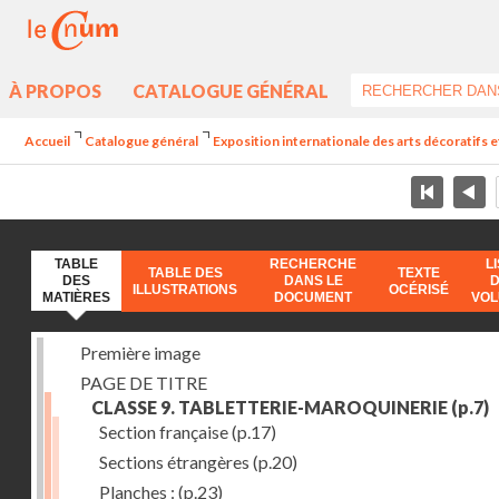
À PROPOS
CATALOGUE GÉNÉRAL
Accueil
Catalogue général
Exposition internationale des arts décoratifs e
TABLE
RECHERCHE
L
TABLE DES
TEXTE
DES
DANS LE
ILLUSTRATIONS
OCÉRISÉ
MATIÈRES
DOCUMENT
VO
Première image
PAGE DE TITRE
CLASSE 9. TABLETTERIE-MAROQUINERIE
(p.7)
Section française
(p.17)
Sections étrangères
(p.20)
Planches :
(p.23)