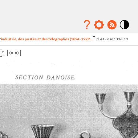
Mode
contraste
'industrie, des postes et des télégraphes (1894-1929...
pl.41 - vue 133/310
élévé