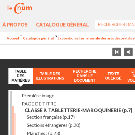
À PROPOS
CATALOGUE GÉNÉRAL
Accueil
Catalogue général
Exposition internationale des arts décoratifs e
TABLE
RECHERCHE
L
TABLE DES
TEXTE
DES
DANS LE
ILLUSTRATIONS
OCÉRISÉ
MATIÈRES
DOCUMENT
VO
Première image
PAGE DE TITRE
CLASSE 9. TABLETTERIE-MAROQUINERIE
(p.7)
Section française
(p.17)
Sections étrangères
(p.20)
Planches :
(p.23)