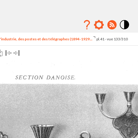
Mode
contraste
'industrie, des postes et des télégraphes (1894-1929...
pl.41 - vue 133/310
élévé