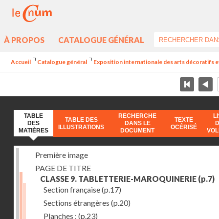
À PROPOS
CATALOGUE GÉNÉRAL
Accueil
Catalogue général
Exposition internationale des arts décoratifs e
TABLE
RECHERCHE
L
TABLE DES
TEXTE
DES
DANS LE
ILLUSTRATIONS
OCÉRISÉ
MATIÈRES
DOCUMENT
VO
Première image
PAGE DE TITRE
CLASSE 9. TABLETTERIE-MAROQUINERIE
(p.7)
Section française
(p.17)
Sections étrangères
(p.20)
Planches :
(p.23)