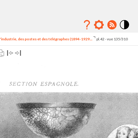
Mode
contraste
'industrie, des postes et des télégraphes (1894-1929...
pl.42 - vue 135/310
élévé