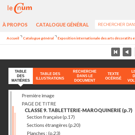
À PROPOS
CATALOGUE GÉNÉRAL
Accueil
Catalogue général
Exposition internationale des arts décoratifs e
TABLE
RECHERCHE
L
TABLE DES
TEXTE
DES
DANS LE
ILLUSTRATIONS
OCÉRISÉ
MATIÈRES
DOCUMENT
VO
Première image
PAGE DE TITRE
CLASSE 9. TABLETTERIE-MAROQUINERIE
(p.7)
Section française
(p.17)
Sections étrangères
(p.20)
Planches :
(p.23)