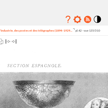
Mode
contraste
'industrie, des postes et des télégraphes (1894-1929...
pl.42 - vue 135/310
élévé