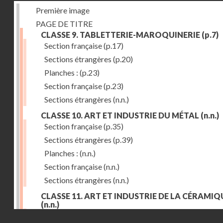
Première image
PAGE DE TITRE
CLASSE 9. TABLETTERIE-MAROQUINERIE
(p.7)
Section française
(p.17)
Sections étrangères
(p.20)
Planches :
(p.23)
Section française
(p.23)
Sections étrangères
(n.n.)
CLASSE 10. ART ET INDUSTRIE DU MÉTAL
(n.n.)
Section française
(p.35)
Sections étrangères
(p.39)
Planches :
(n.n.)
Section française
(n.n.)
Sections étrangères
(n.n.)
CLASSE 11. ART ET INDUSTRIE DE LA CÉRAMIQ
(n.n.)
Droits réservés - CNAM
Section française
(p.55)