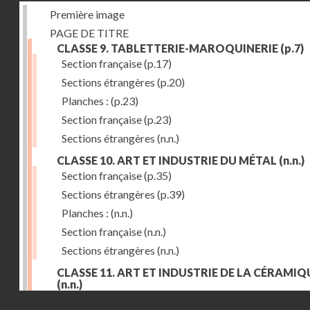
Première image
PAGE DE TITRE
CLASSE 9. TABLETTERIE-MAROQUINERIE
(p.7)
Section française
(p.17)
Sections étrangères
(p.20)
Planches :
(p.23)
Section française
(p.23)
Sections étrangères
(n.n.)
CLASSE 10. ART ET INDUSTRIE DU MÉTAL
(n.n.)
Section française
(p.35)
Sections étrangères
(p.39)
Planches :
(n.n.)
Section française
(n.n.)
Sections étrangères
(n.n.)
CLASSE 11. ART ET INDUSTRIE DE LA CÉRAMIQ
(n.n.)
Droits réservés - CNAM
Section française
(p.55)