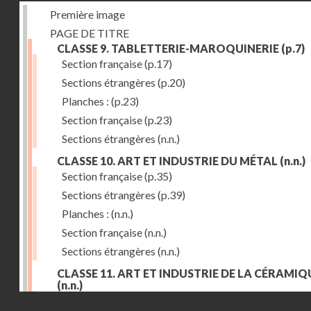
Première image
PAGE DE TITRE
CLASSE 9. TABLETTERIE-MAROQUINERIE
(p.7)
Section française
(p.17)
Sections étrangères
(p.20)
Planches :
(p.23)
Section française
(p.23)
Sections étrangères
(n.n.)
CLASSE 10. ART ET INDUSTRIE DU MÉTAL
(n.n.)
Section française
(p.35)
Sections étrangères
(p.39)
Planches :
(n.n.)
Section française
(n.n.)
Sections étrangères
(n.n.)
CLASSE 11. ART ET INDUSTRIE DE LA CÉRAMIQ
(n.n.)
Droits réservés - CNAM
Section française
(p.55)