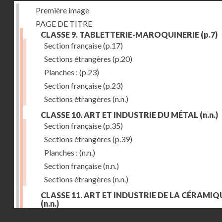
Première image
PAGE DE TITRE
CLASSE 9. TABLETTERIE-MAROQUINERIE
(p.7)
Section française
(p.17)
Sections étrangères
(p.20)
Planches :
(p.23)
Section française
(p.23)
Sections étrangères
(n.n.)
CLASSE 10. ART ET INDUSTRIE DU MÉTAL
(n.n.)
Section française
(p.35)
Sections étrangères
(p.39)
Planches :
(n.n.)
Section française
(n.n.)
Sections étrangères
(n.n.)
CLASSE 11. ART ET INDUSTRIE DE LA CÉRAMIQ
(n.n.)
Droits réservés - CNAM
Section française
(p.55)