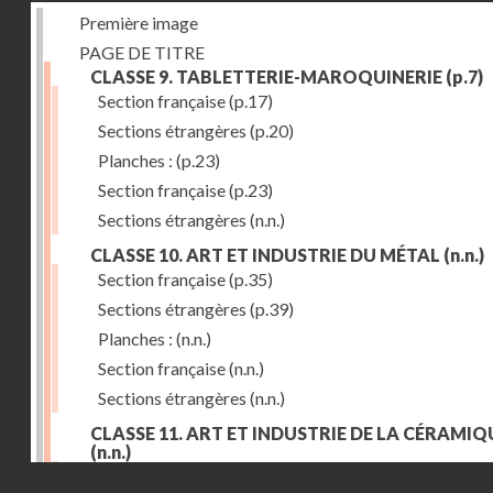
Première image
PAGE DE TITRE
CLASSE 9. TABLETTERIE-MAROQUINERIE
(p.7)
Section française
(p.17)
Sections étrangères
(p.20)
Planches :
(p.23)
Section française
(p.23)
Sections étrangères
(n.n.)
CLASSE 10. ART ET INDUSTRIE DU MÉTAL
(n.n.)
Section française
(p.35)
Sections étrangères
(p.39)
Planches :
(n.n.)
Section française
(n.n.)
Sections étrangères
(n.n.)
CLASSE 11. ART ET INDUSTRIE DE LA CÉRAMIQ
(n.n.)
Droits réservés - CNAM
Section française
(p.55)