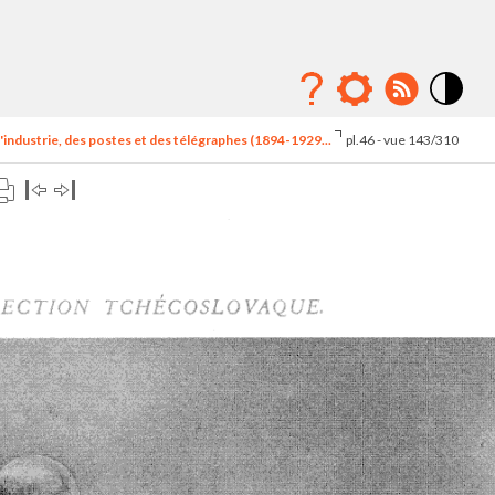
Mode
contraste
'industrie, des postes et des télégraphes (1894-1929...
pl.46 - vue 143/310
élévé