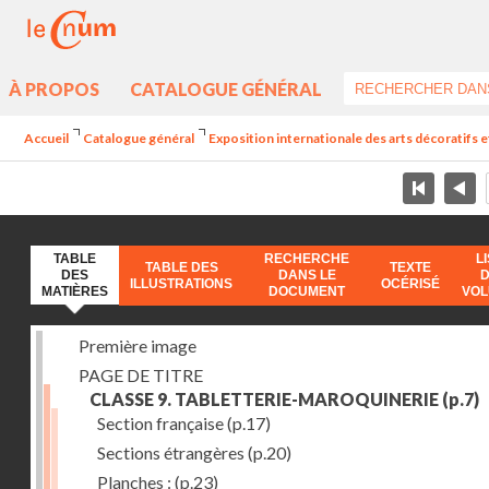
À PROPOS
CATALOGUE GÉNÉRAL
Accueil
Catalogue général
Exposition internationale des arts décoratifs e
TABLE
RECHERCHE
L
TABLE DES
TEXTE
DES
DANS LE
ILLUSTRATIONS
OCÉRISÉ
MATIÈRES
DOCUMENT
VO
Première image
PAGE DE TITRE
CLASSE 9. TABLETTERIE-MAROQUINERIE
(p.7)
Section française
(p.17)
Sections étrangères
(p.20)
Planches :
(p.23)