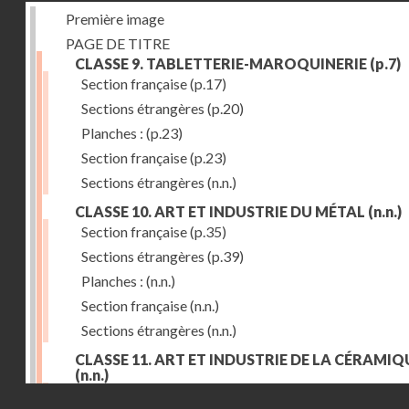
Première image
PAGE DE TITRE
CLASSE 9. TABLETTERIE-MAROQUINERIE
(p.7)
Section française
(p.17)
Sections étrangères
(p.20)
Planches :
(p.23)
Section française
(p.23)
Sections étrangères
(n.n.)
CLASSE 10. ART ET INDUSTRIE DU MÉTAL
(n.n.)
Section française
(p.35)
Sections étrangères
(p.39)
Planches :
(n.n.)
Section française
(n.n.)
Sections étrangères
(n.n.)
CLASSE 11. ART ET INDUSTRIE DE LA CÉRAMIQ
(n.n.)
Droits réservés - CNAM
Section française
(p.55)