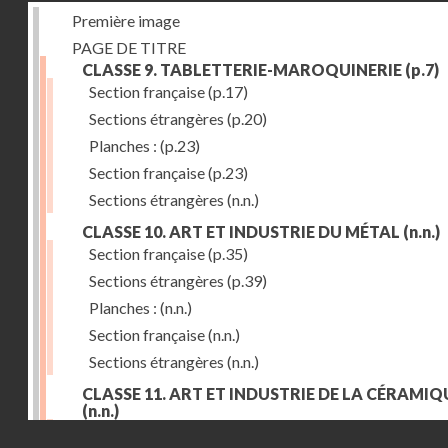
Première image
PAGE DE TITRE
CLASSE 9. TABLETTERIE-MAROQUINERIE
(p.7)
Section française
(p.17)
Sections étrangères
(p.20)
Planches :
(p.23)
Section française
(p.23)
Sections étrangères
(n.n.)
CLASSE 10. ART ET INDUSTRIE DU MÉTAL
(n.n.)
Section française
(p.35)
Sections étrangères
(p.39)
Planches :
(n.n.)
Section française
(n.n.)
Sections étrangères
(n.n.)
CLASSE 11. ART ET INDUSTRIE DE LA CÉRAMIQ
(n.n.)
Droits réservés - CNAM
Section française
(p.55)