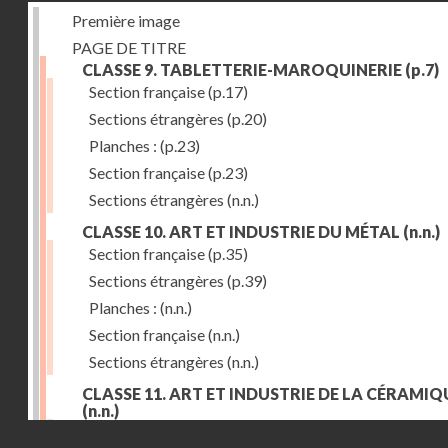
Première image
PAGE DE TITRE
CLASSE 9. TABLETTERIE-MAROQUINERIE
(p.7)
Section française
(p.17)
Sections étrangères
(p.20)
Planches :
(p.23)
Section française
(p.23)
Sections étrangères
(n.n.)
CLASSE 10. ART ET INDUSTRIE DU MÉTAL
(n.n.)
Section française
(p.35)
Sections étrangères
(p.39)
Planches :
(n.n.)
Section française
(n.n.)
Sections étrangères
(n.n.)
CLASSE 11. ART ET INDUSTRIE DE LA CÉRAMIQ
(n.n.)
Droits réservés - CNAM
Section française
(p.55)