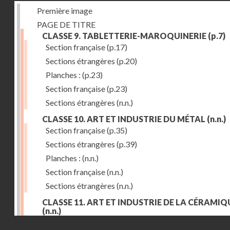
Première image
PAGE DE TITRE
CLASSE 9. TABLETTERIE-MAROQUINERIE
(p.7)
Section française
(p.17)
Sections étrangères
(p.20)
Planches :
(p.23)
Section française
(p.23)
Sections étrangères
(n.n.)
CLASSE 10. ART ET INDUSTRIE DU MÉTAL
(n.n.)
Section française
(p.35)
Sections étrangères
(p.39)
Planches :
(n.n.)
Section française
(n.n.)
Sections étrangères
(n.n.)
CLASSE 11. ART ET INDUSTRIE DE LA CÉRAMIQ
(n.n.)
Droits réservés - CNAM
Section française
(p.55)