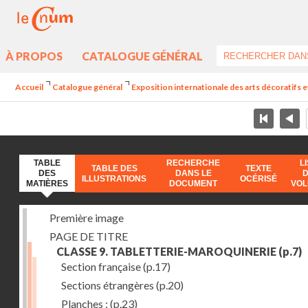
À PROPOS
CATALOGUE GÉNÉRAL
Accueil
Catalogue général
Exposition internationale des arts décoratifs e
TABLE
RECHERCHE
L
TABLE DES
TEXTE
DES
DANS LE
ILLUSTRATIONS
OCÉRISÉ
MATIÈRES
DOCUMENT
VO
Première image
PAGE DE TITRE
CLASSE 9. TABLETTERIE-MAROQUINERIE
(p.7)
Section française
(p.17)
Sections étrangères
(p.20)
Planches :
(p.23)