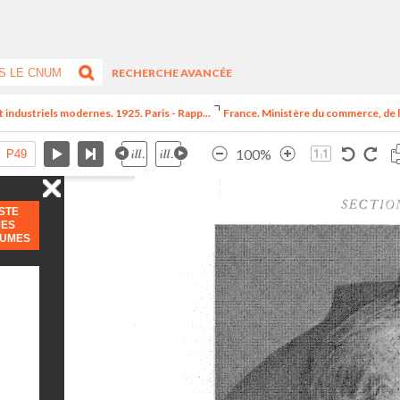
RECHERCHE AVANCÉE
t industriels modernes. 1925. Paris - Rapp...
France. Ministère du commerce, de l
100%
ISTE
DES
LUMES