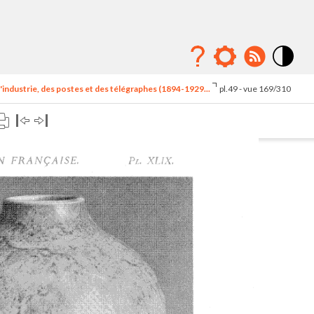
Mode
contraste
'industrie, des postes et des télégraphes (1894-1929...
pl.49 - vue 169/310
élévé