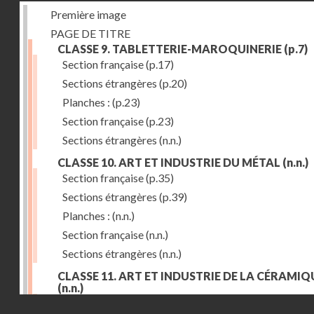
Première image
PAGE DE TITRE
CLASSE 9. TABLETTERIE-MAROQUINERIE
(p.7)
Section française
(p.17)
Sections étrangères
(p.20)
Planches :
(p.23)
Section française
(p.23)
Sections étrangères
(n.n.)
CLASSE 10. ART ET INDUSTRIE DU MÉTAL
(n.n.)
Section française
(p.35)
Sections étrangères
(p.39)
Planches :
(n.n.)
Section française
(n.n.)
Sections étrangères
(n.n.)
CLASSE 11. ART ET INDUSTRIE DE LA CÉRAMIQ
(n.n.)
Droits réservés - CNAM
Section française
(p.55)